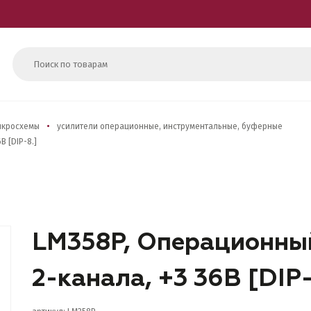
икросхемы
усилители операционные, инструментальные, буферные
В [DIP-8.]
LM358P, Операционный
2-канала, +3 36В [DIP-