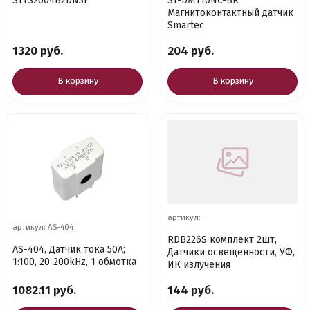
STTS2004B2DN3F
ST-DM110NC-BR
Магнитоконтактный датчик
Smartec
1320 руб.
204 руб.
В корзину
В корзину
артикул:
артикул: AS-404
RDB226S комплект 2шт,
AS-404, Датчик тока 50A;
Датчики освещенности, УФ,
1:100, 20-200kHz, 1 обмотка
ИК излучения
1082.11 руб.
144 руб.