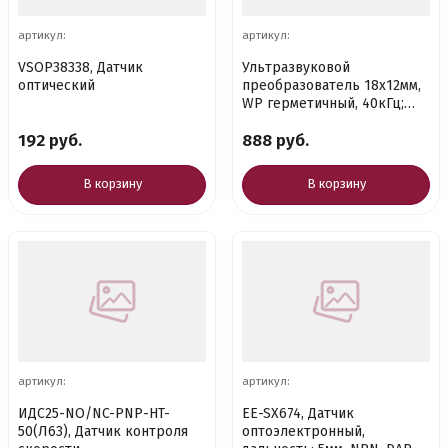
артикул:
артикул:
VSOP38338, Датчик
Ультразвуковой
оптический
преобразователь 18x12мм,
WP герметичный, 40кГц;
Tr/Re у
192 руб.
888 руб.
В корзину
В корзину
артикул:
артикул:
ИДС25-NO/NC-PNP-HT-
EE-SX674, Датчик
50(Л63), Датчик контроля
оптоэлектронный,