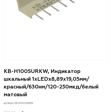
KB-H100SURKW, Индикатор
шкальный 1хLEDх8,89х19,05мм/
красный/630нм/120-230мкд/белый
матовый
артикул: KB-H100SURKW