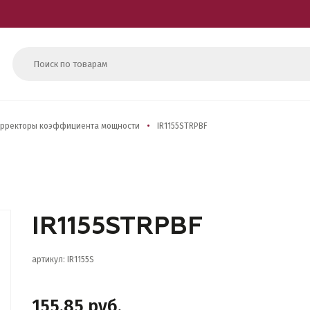
рректоры коэффициента мощности
IR1155STRPBF
IR1155STRPBF
артикул: IR1155S
155.85 руб.