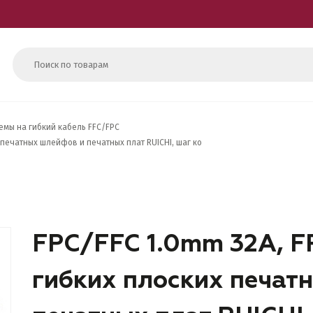
емы на гибкий кабель FFC/FPC
 печатных шлейфов и печатных плат RUICHI, шаг ко
FPC/FFC 1.0mm 32A, F
гибких плоских печат