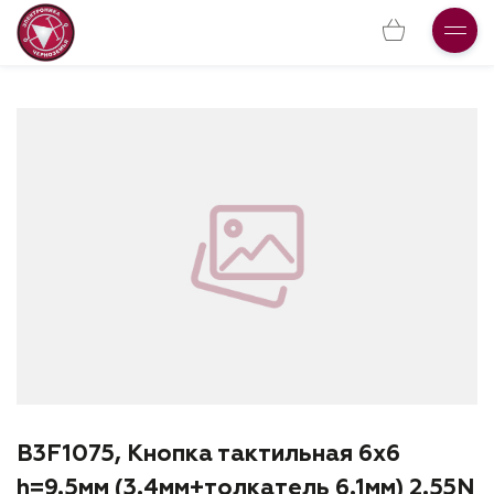
B3F1075, Кнопка тактильная 6х6
h=9.5мм (3.4мм+толкатель 6.1мм) 2.55N