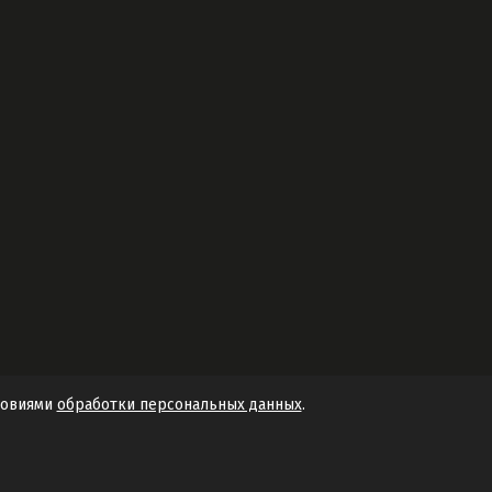
словиями
обработки персональных данных
.
Разработано в
Stebnev-Studio