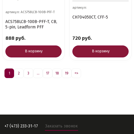
артикул:
артикул: ACS758LCB-100B-PFF-T
CH704050CT, CFF-5
ACS758LCB-100B-PFF-T, CB,
5-pin, Leadform PFF
888 руб.
720 руб.
В корзину
В корзину
1
2
3
...
17
18
19
=>
+7 (473) 233-31-17
Заказать звонок