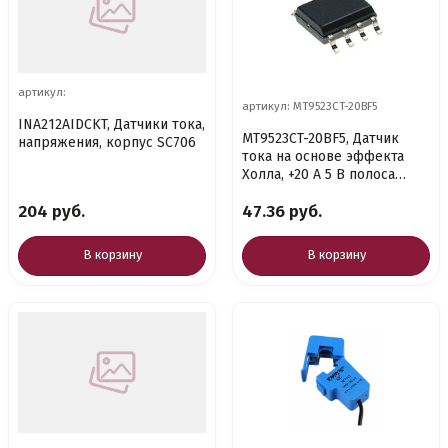
артикул:
артикул: MT9523CT-20BF5
INA212AIDCKT, Датчики тока,
MT9523CT-20BF5, Датчик
напряжения, корпус SC706
тока на основе эффекта
Холла, +20 А 5 В полоса
пропускания 250 кГц
204 руб.
47.36 руб.
изляция 2,
В корзину
В корзину