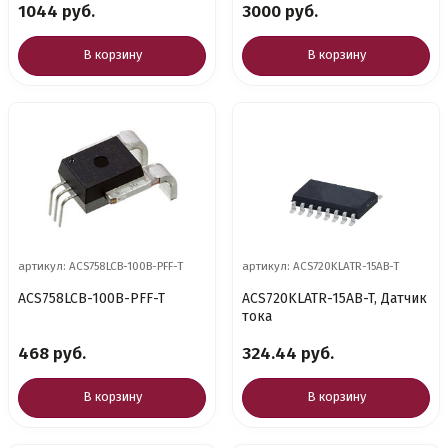
1044 руб.
3000 руб.
SPI@ALLEGRO
В корзину
В корзину
артикул: ACS758LCB-100B-PFF-T
артикул: ACS720KLATR-15AB-T
ACS758LCB-100B-PFF-T
ACS720KLATR-15AB-T, Датчик
тока
468 руб.
324.44 руб.
В корзину
В корзину