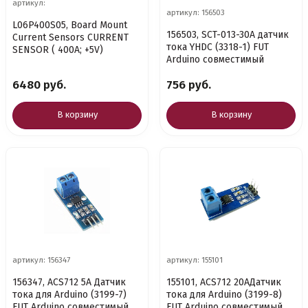
артикул:
артикул: 156503
L06P400S05, Board Mount
156503, SCT-013-30A датчик
Current Sensors CURRENT
тока YHDC (3318-1) FUT
SENSOR ( 400A; +5V)
Arduino совместимый
6480 руб.
756 руб.
В корзину
В корзину
артикул: 156347
артикул: 155101
156347, ACS712 5A Датчик
155101, ACS712 20AДатчик
тока для Arduino (3199-7)
тока для Arduino (3199-8)
FUT Arduino совместимый
FUT Arduino совместимый