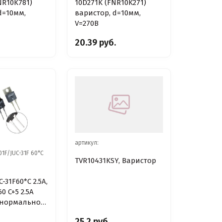
NR10K781)
10D271K (FNR10K271)
d=10мм,
варистор, d=10мм,
V=270В
20.39 руб.
артикул:
01F/JUC-31F 60*C
TVR10431KSY, Варистор
-31F60*C 2.5A,
0 C+5 2.5A
 (нормально
)
.
25.2 руб.