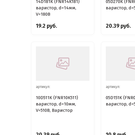
14D181K (FNR14K181)
05D270K (FNR
варистор, d=14мм,
варистор, d=
V=180В
19.2 руб.
20.39 руб.
артикул:
артикул:
10D511K (FNR10K511)
05D151K (FNR0
варистор, d=10мм,
варистор, d=
V=510В, Варистор
20.39 руб.
10.8 руб.