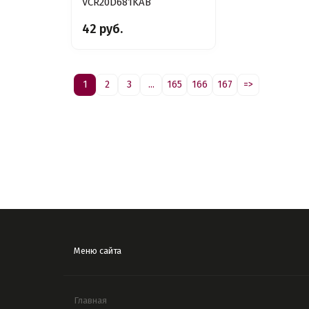
VCR20D681KAB
42 руб.
1
2
3
...
165
166
167
=>
Меню сайта
Главная