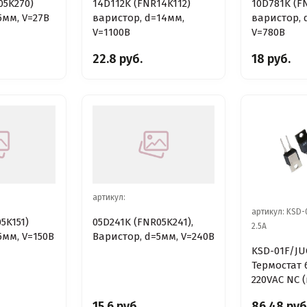
05K270)
14D112K (FNR14K112)
10D781K (F
5мм, V=27В
варистор, d=14мм,
варистор, 
V=1100В
V=780В
22.8 руб.
18 руб.
артикул:
артикул: KSD-
5K151)
05D241K (FNR05K241),
2.5A
5мм, V=150В
Варистор, d=5мм, V=240В
KSD-01F/JUC
Термостат 6
220VAC NC
замкнутый
15.6 руб.
86.48 руб