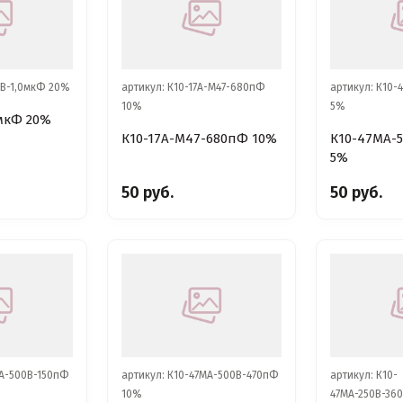
6В-1,0мкФ 20%
артикул: К10-17А-М47-680пФ
артикул: К10
10%
5%
0мкФ 20%
К10-17А-М47-680пФ 10%
К10-47МА-
5%
50 руб.
50 руб.
МА-500В-150пФ
артикул: К10-47МА-500В-470пФ
артикул: К10-
10%
47МА-250В-36