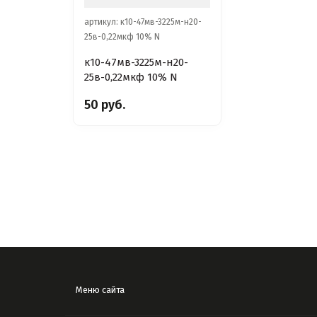
артикул: к10-47мв-3225м-н20-
25в-0,22мкф 10% N
к10-47мв-3225м-н20-
25в-0,22мкф 10% N
50 руб.
Меню сайта