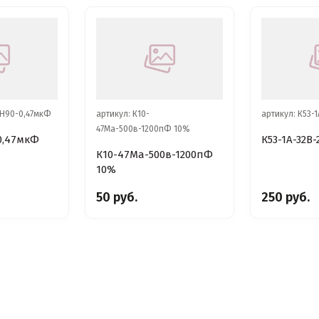
-Н90-0,47мкФ
артикул: К10-
артикул: К53-
47Ма-500в-1200пФ 10%
0,47мкФ
К53-1А-32В
К10-47Ма-500в-1200пФ
10%
50 руб.
250 руб.