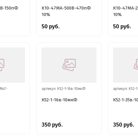
0В-150пФ
К10-47МА-500В-470пФ
К10-47МА-
10%
10%
50 руб.
50 руб.
-М47-
артикул: К52-1-16в-10мкФ
артикул: К52-
К52-1-16в-10мкФ
К52-1-35в-
350 руб.
350 руб.