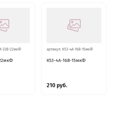
1А-32В-22мкФ
артикул: К53-4А-16В-15мкФ
-22мкФ
К53-4А-16В-15мкФ
210 руб.