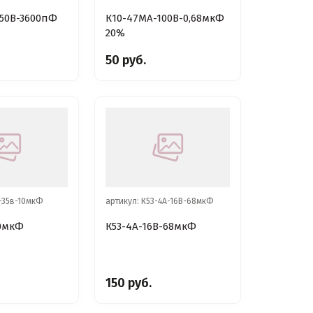
250В-3600пФ
К10-47МА-100В-0,68мкФ
20%
50 руб.
1-35в-10мкФ
артикул: К53-4А-16В-68мкФ
10мкФ
К53-4А-16В-68мкФ
150 руб.