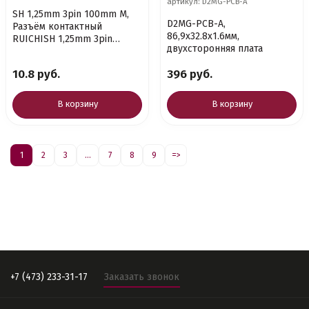
артикул: D2MG-PCB-A
SH 1,25mm 3pin 100mm M,
D2MG-PCB-A,
Разъём контактный
86,9x32.8x1.6мм,
RUICHISH 1,25mm 3pin
двухсторонняя плата
100mm M (штекер) с 3
контактами 26AWG
10.8 руб.
396 руб.
В корзину
В корзину
1
2
3
...
7
8
9
=>
+7 (473) 233-31-17
Заказать звонок