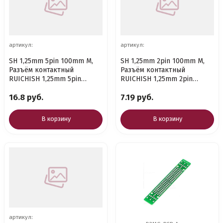
артикул:
артикул:
SH 1,25mm 5pin 100mm M,
SH 1,25mm 2pin 100mm M,
Разъём контактный
Разъём контактный
RUICHISH 1,25mm 5pin
RUICHISH 1,25mm 2pin
100mm M (штекер)с 5
100mm M (штекер)с 2
16.8 руб.
7.19 руб.
контактами26AWG 1
контактами 26AWG
В корзину
В корзину
артикул: