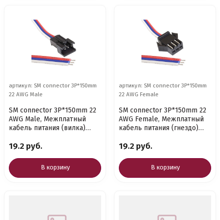
артикул: SM connector 3P*150mm
артикул: SM connector 3P*150mm
22 AWG Male
22 AWG Female
SM connector 3P*150mm 22
SM connector 3P*150mm 22
AWG Male, Межплатный
AWG Female, Межплатный
кабель питания (вилка)
кабель питания (гнездо)
RUICHI SM-коннектор,
RUICHI SM-коннектор,
19.2 руб.
19.2 руб.
3Pх150 мм,
3Pх150
В корзину
В корзину