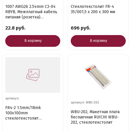
1007 AWG26 2.54mm C3-04
Стеклотекстолит FR-4
RBYB, Межплатный кабель
35/001,5 х 200 х 300 мм
питания (розетка)
четырехполюсный RUICHI, с
22.8 руб.
696 руб.
шагом 2,
В корзину
В корзину
артикул:
артикул: WBU-202
FR4-2 1.5mm/18mk
WBU-202, Макетная плата
100x100mm
беспаечная RUICHI WBU-
стеклотекстолит
202, стеклотекстолит
фольгированый
двустороний б